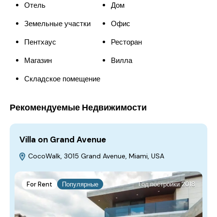
Отель
Дом
Земельные участки
Офис
Пентхаус
Ресторан
Магазин
Вилла
Складское помещение
Рекомендуемые Недвижимости
Villa on Grand Avenue
H
CocoWalk, 3015 Grand Avenue, Miami, USA
For Rent
Популярные
Год постройки 2018