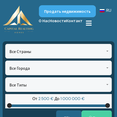
RU
Продать недвижимость
О Нас
Новости
Контакт
Все Страны
Все Города
Все Типы
От
2‎ 500 €
До
1‎ 000‎ 000 €